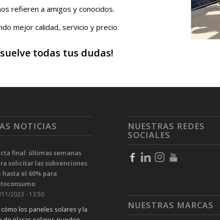
os refieren a amigos y conocidos.
do mejor calidad, servicio y precio.
suelve todas tus dudas!
AS NOTICIAS
NUESTRAS REDES
SOCIALES
cta final: últimas semanas
ra solicitar las subvenciones
 hasta el 60% para
utoconsumo
/11/2023 - 13:50
NUESTRAS MARCAS
cómo los paneles solares y la
ón de placas solares pueden