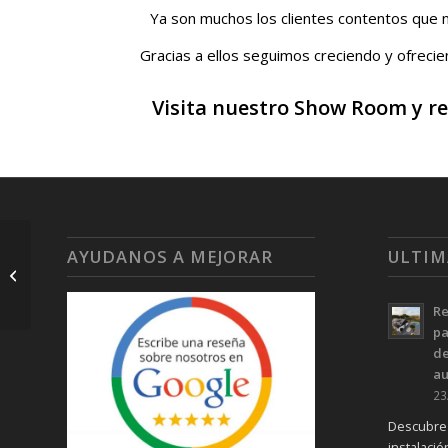
Ya son muchos los clientes contentos que n
Gracias a ellos seguimos creciendo y ofrecien
Visita nuestro Show Room y re
Feria de energia y
AYUDANOS A MEJORAR
ULTIM
vivienda sostenible en
Sant vicent dels horts
Re
pa
de
a
23
Descubre 
instalaci