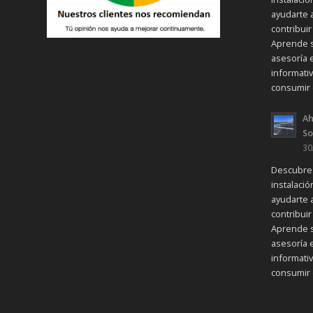
ayudarte 
contribui
Aprende s
asesoría e
informati
consumir 
Ah
So
30
Descubre 
instalaci
ayudarte 
contribui
Aprende s
asesoría e
informati
consumir 