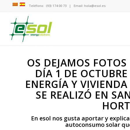
Teléfono:
(93) 174 00 73
| Email:
hola@esol.es
OS DEJAMOS FOTOS 
DÍA 1 DE OCTUBRE 
ENERGÍA Y VIVIENDA
SE REALIZÓ EN SA
HORT
En esol nos gusta aportar y explic
autoconsumo solar que