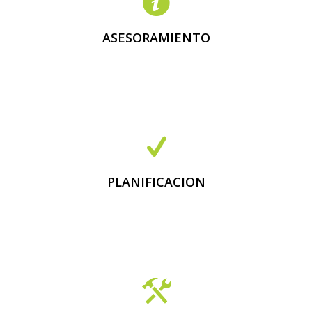
Atención personalizada
Energía a medida.
ASESORAMIENTO
Necesidades predefinidas
Objetivos
PLANIFICACION
Legalización y tramitación