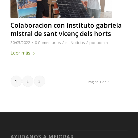
Colaboracion con instituto gabriela
mistral de sant vicenç dels horts
/
/
/
30/05/2022
0 Comentarios
en
Noticias
por
admin
Leer más
1
2
3
Página 1 de 3
AYUDANOS A MEJORAR