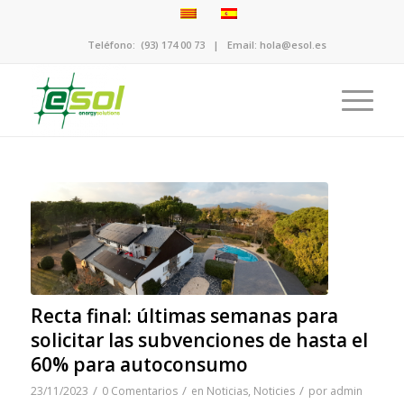
Teléfono:
(93) 174 00 73
| Email:
hola@esol.es
Recta final: últimas semanas para
solicitar las subvenciones de hasta el
60% para autoconsumo
/
/
/
23/11/2023
0 Comentarios
en
Noticias
,
Noticies
por
admin