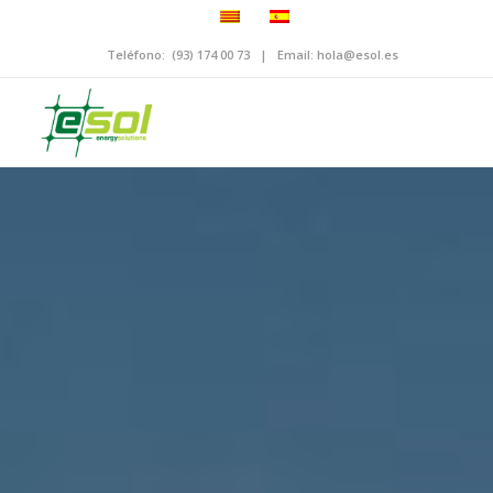
Teléfono:
(93) 174 00 73
| Email:
hola@esol.es