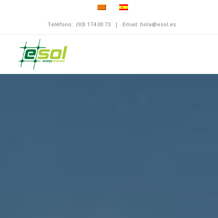
Teléfono:
(93) 174 00 73
| Email:
hola@esol.es