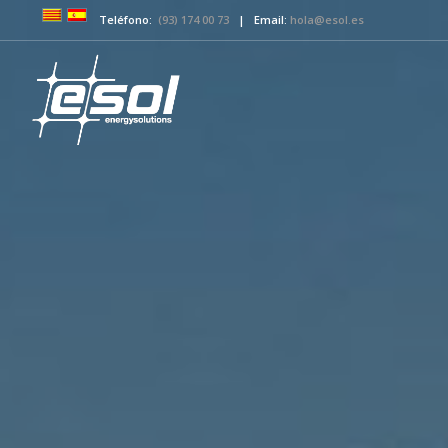
Teléfono:
(93) 174 00 73
| Email:
hola@esol.es