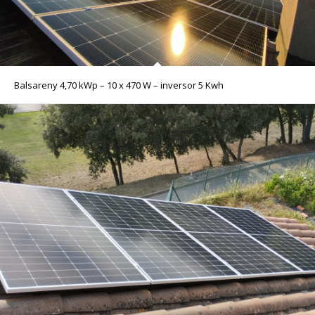
Balsareny 4,70 kWp – 10 x 470 W – inversor 5 Kwh