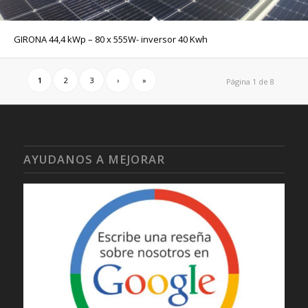
GIRONA 44,4 kWp – 80 x 555W- inversor 40 Kwh
1
2
3
›
»
Página 1 de 8
AYUDANOS A MEJORAR