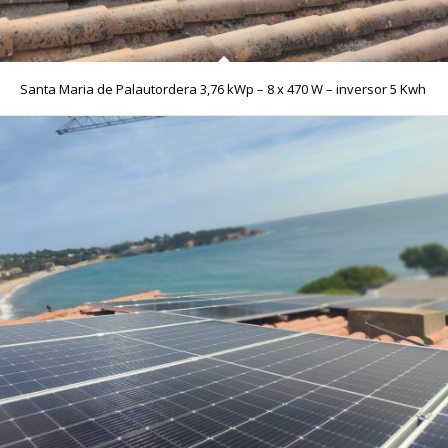
Santa Maria de Palautordera 3,76 kWp – 8 x 470 W – inversor 5 Kwh