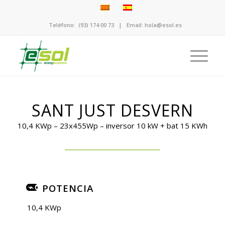
Teléfono:
(93) 174 00 73
| Email:
hola@esol.es
SANT JUST DESVERN
10,4 KWp – 23x455Wp – inversor 10 kW + bat 15 KWh
POTENCIA
10,4 KWp