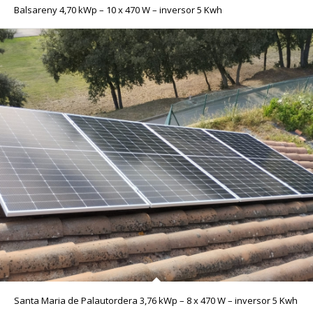
Balsareny 4,70 kWp – 10 x 470 W – inversor 5 Kwh
Santa Maria de Palautordera 3,76 kWp – 8 x 470 W – inversor 5 Kwh