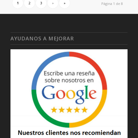
1
2
3
›
»
Página 1 de 8
AYUDANOS A MEJORAR