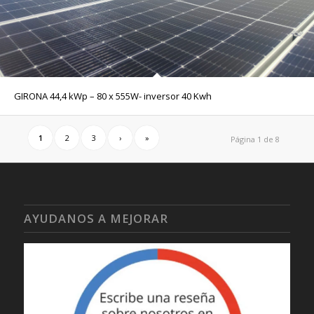
GIRONA 44,4 kWp – 80 x 555W- inversor 40 Kwh
1
2
3
›
»
Página 1 de 8
AYUDANOS A MEJORAR