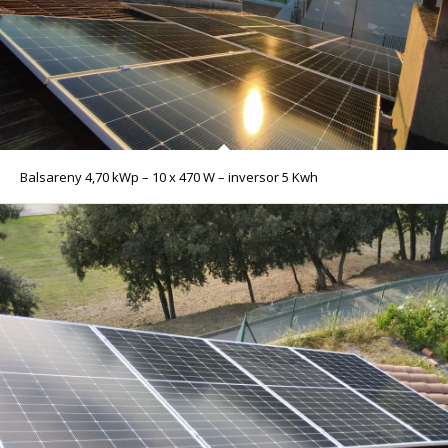
Balsareny 4,70 kWp – 10 x 470 W – inversor 5 Kwh