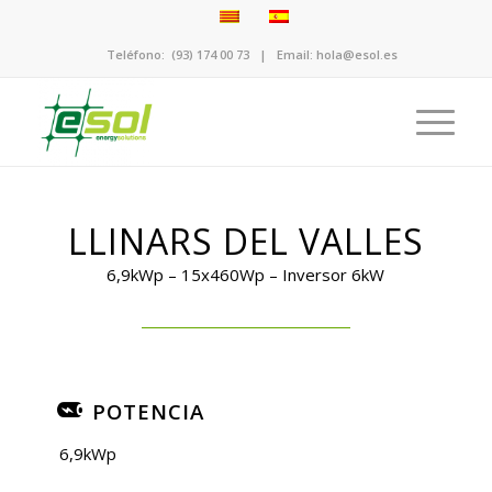
Teléfono:
(93) 174 00 73
| Email:
hola@esol.es
LLINARS DEL VALLES
6,9kWp – 15x460Wp – Inversor 6kW
POTENCIA
6,9kWp