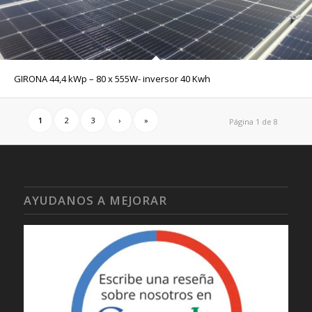
GIRONA 44,4 kWp – 80 x 555W- inversor 40 Kwh
1
2
3
›
»
Página 1 de 8
AYUDANOS A MEJORAR