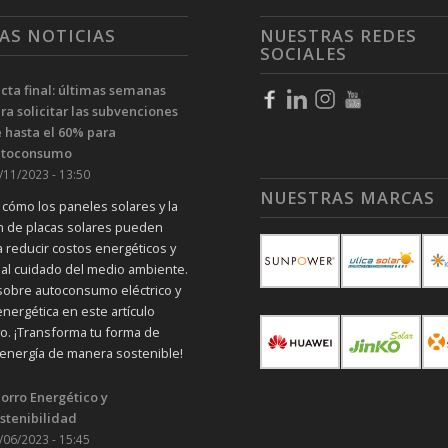
AS NOTICIAS
NUESTRAS REDES
SOCIALES
cta final: últimas semanas
ra solicitar las subvenciones
 hasta el 60% para
utoconsumo
/11/2023 - 13:50
NUESTRAS MARCAS
cómo los paneles solares y la
ón de placas solares pueden
a reducir costos energéticos y
r al cuidado del medio ambiente.
obre autoconsumo eléctrico y
nergética en este artículo
vo. ¡Transforma tu forma de
energía de manera sostenible!
orro Energético y
stenibilidad
/06/2023 - 15:45