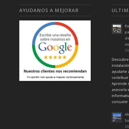
AYUDANOS A MEJORAR
ULTIM
Re
pa
de
a
23
Descubre 
instalaci
ayudarte 
contribui
Aprende s
asesoría e
informati
consumir 
Ah
So
30