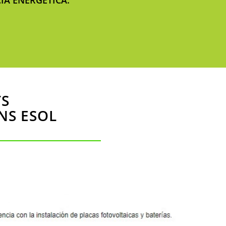
CIA ENERGÈTICA.
TS
NS ESOL