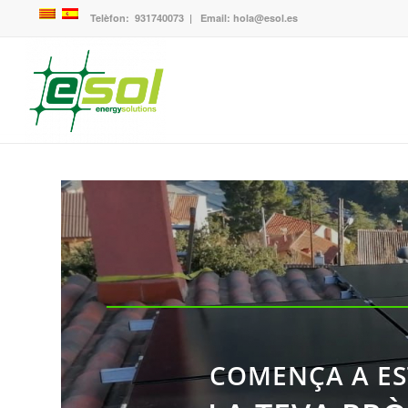
Telèfon:
931740073
| Email:
hola@esol.es
COMENÇA A ES