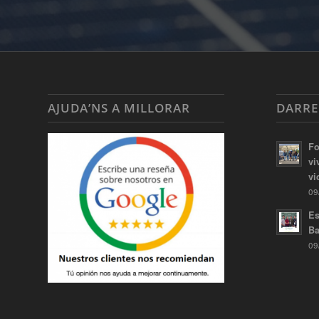
AJUDA’NS A MILLORAR
DARRE
Fo
vi
vi
09
Es
Ba
09