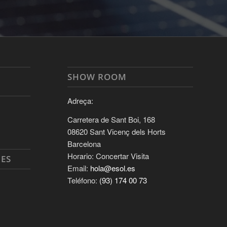
S
SHOW ROOM
Adreça:
Carretera de Sant Boi, 168
08620 Sant Vicenç dels Horts
Barcelona
Horario: Concertar Visita
UES
Email:
hola@esol.es
Teléfono:
(93) 174 00 73