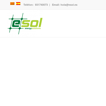
Telèfon:
931740073
| Email:
hola@esol.es