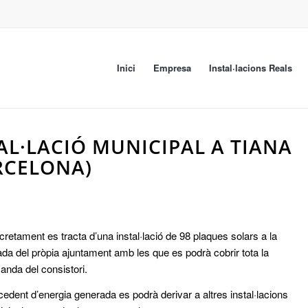
Inici
Empresa
Instal·lacions Reals
TAL·LACIÓ MUNICIPAL A TIANA
RCELONA)
retament es tracta d’una instal·lació de 98 plaques solars a la
ada del pròpia ajuntament amb les que es podrà cobrir tota la
nda del consistori.
cedent d’energia generada es podrà derivar a altres instal·lacions