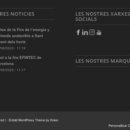
RES NOTICIES
LES NOSTRES XARXE
SOCIALS
tos de la Fira de l’energia y
vienda sostenible a Sant
cent dels horts
/06/2023 - 11:19
ol a la fira EFINTEC de
LES NOSTRES MARQ
rcelona
/06/2023 - 11:17
ed | -
Enfold WordPress Theme by Kriesi
Personalitzar 