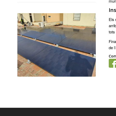
muni
In
Els 
arri
tots
Fina
de l
Com