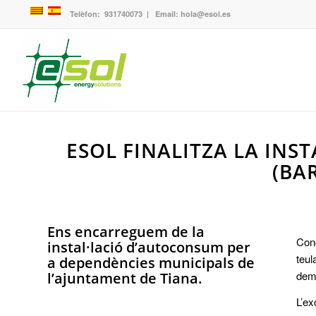
Telèfon:
931740073
| Email:
hola@esol.es
ESOL FINALITZA LA INS
(BA
Ens encarreguem de la
Conc
instal·lació d’autoconsum per
teul
a dependències municipals de
dema
l’ajuntament de Tiana.
L’ex