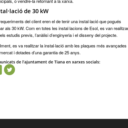
cipals, o vendre-la retornant a la xarxa.
stal·lació de 30 kW
requeriments del client eren el de tenir una instal·lació que pogués
bar als 30 kW. Com en totes les instal·lacions de Esol, es van realitza
 els estudis previs, l’anàlisi d’enginyeria i el disseny del projecte.
lment, es va realitzar la instal·lació amb les plaques més avançades
’mercat i dotades d’una garantia de 25 anys.
unicats de l’ajuntament de Tiana en xarxes socials: