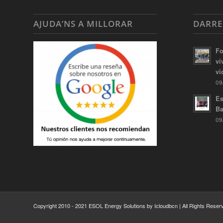
AJUDA’NS A MILLORAR
DARRE
Fo
vi
vi
09
Es
Ba
09
Copyright 2010 - 2021 ESOL Energy Solutions by Icloudbcn | All Rights Reserv