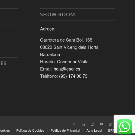
S
SHOW ROOM
Adreça:
Carretera de Sant Boi, 168
08620 Sant Vicenç dels Horts
Barcelona
Horario: Concertar Visita
UES
Email:
hola@esol.es
Teléfono:
(93) 174 00 73
Cookies
Política de Cookies
Política de Privacitat
Avís Legal
ERP